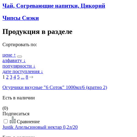
Чай, Согревающие напитки, Цикорий
Чипсы Снэки
Продукция в разделе
Сортировать по:
цене
↑
алфавиту
↓
популярности
↓
дате поступления
↓
1
2
3
4
5
...
8
Огурчики вкусные "6 Соток" 1000мл/6 (кратно 2)
Есть в наличии
(0)
Подписаться
Сравнение
Justik Апельсиновый нектар 0,2л/20