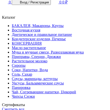
0
0
0 ₽
Вход
/
Регистрация
Каталог
БАКАЛЕЯ, Макароны, Крупы
Восточная кухня
Диетическое и правильное питание
Кондитерские изделия, Печенье
КОНСЕРВАЦИЯ
Масло растительное
Мука и мучные смеси, Разнозлаковая мука
Приправы, Специи, Дрожжи
Растительное молоко
Сиропы
Соки, Напитки, Вода
Соль, Сахар
Соусы, маринады, кетчупы
Уксусы, Бальзамические соусы
Панировка
Чай, Согревающие напитки, Цикорий
Чипсы Снэки
Сертификаты
Смотреть все